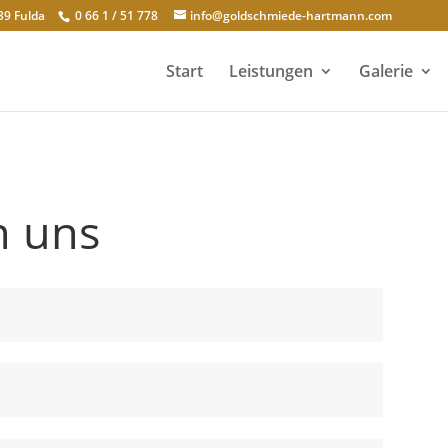
39 Fulda
0 66 1 / 51 778
info@goldschmiede-hartmann.com
Start
Leistungen
Galerie
n uns