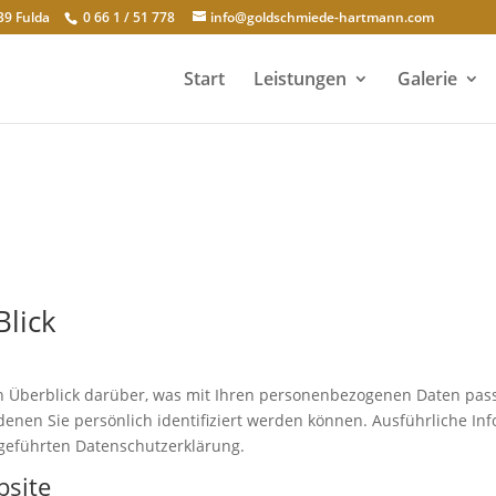
39 Fulda
0 66 1 / 51 778
info@goldschmiede-hartmann.com
Start
Leistungen
Galerie
Blick
n Überblick darüber, was mit Ihren personenbezogenen Daten pass
denen Sie persönlich identifiziert werden können. Ausführliche 
geführten Datenschutzerklärung.
bsite