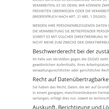
VERARBEITEN, ES SEI DENN, WIR KÖNNEN ZW
FREIHEITEN ÜBERWIEGEN ODER DIE VERARB
(WIDERSPRUCH NACH ART. 21 ABS. 1 DSGVO).
WERDEN IHRE PERSONENBEZOGENEN DATEN VE
DIE VERARBEITUNG SIE BETREFFENDER PERSO
SOWEIT ES MIT SOLCHER DIREKTWERBUNG IN
NICHT MEHR ZUM ZWECKE DER DIREKTWERBUN
Beschwerde­recht bei der zust
Im Falle von Verstößen gegen die DSGVO steht
gewöhnlichen Aufenthalts, ihres Arbeitsplatz
verwaltungsrechtlicher oder gerichtlicher Rec
Recht auf Daten­übertrag­barke
Sie haben das Recht, Daten, die wir auf Grundl
in einem gängigen, maschinenlesbaren Format 
verlangen, erfolgt dies nur, soweit es technisc
Auskunft, Berichtigung und L