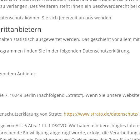
zu verlangen. Des Weiteren steht Ihnen ein Beschwerderecht bei 
atenschutz können Sie sich jederzeit an uns wenden.
itt­anbietern
halten statistisch ausgewertet werden. Das geschieht vor allem 
programmen finden Sie in der folgenden Datenschutzerklärung.
lgendem Anbieter:
aße 7, 10249 Berlin (nachfolgend „Strato“). Wenn Sie unsere Website
enschutzerklärung von Strato:
https://www.strato.de/datenschutz/
.
e von Art. 6 Abs. 1 lit. f DSGVO. Wir haben ein berechtigtes Inter
prechende Einwilligung abgefragt wurde, erfolgt die Verarbeitung a
 Einwilligung die Speicherung von Cookies oder den Zugriff auf Inf