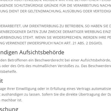
INGENDE SCHUTZWÜRDIGE GRÜNDE FÜR DIE VERARBEITUNG NACHWE
EITUNG DIENT DER GELTENDMACHUNG, AUSÜBUNG ODER VERTEID
RARBEITET, UM DIREKTWERBUNG ZU BETREIBEN, SO HABEN SIE D
NENBEZOGENER DATEN ZUM ZWECKE DERARTIGER WERBUNG EINZULE
 VERBINDUNG STEHT. WENN SIE WIDERSPRECHEN, WERDEN IHRE
G VERWENDET (WIDERSPRUCH NACH ART. 21 ABS. 2 DSGVO).
ändigen Aufsichts­behörde
 den Betroffenen ein Beschwerderecht bei einer Aufsichtsbehörde,
es oder des Orts des mutmaßlichen Verstoßes zu. Das Beschwerder
htsbehelfe.
it
age Ihrer Einwilligung oder in Erfüllung eines Vertrags automatisie
aushändigen zu lassen. Sofern Sie die direkte Übertragung der D
h machbar ist.
öschung