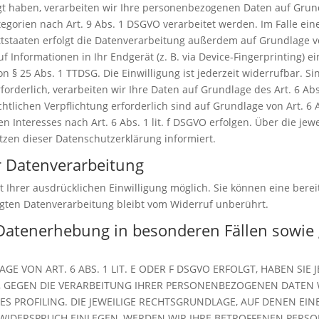
gt haben, verarbeiten wir Ihre personenbezogenen Daten auf Grundl
egorien nach Art. 9 Abs. 1 DSGVO verarbeitet werden. Im Falle eine
taaten erfolgt die Datenverarbeitung außerdem auf Grundlage von A
 Informationen in Ihr Endgerät (z. B. via Device-Fingerprinting) ein
 § 25 Abs. 1 TTDSG. Die Einwilligung ist jederzeit widerrufbar. Si
derlich, verarbeiten wir Ihre Daten auf Grundlage des Art. 6 Abs.
echtlichen Verpflichtung erforderlich sind auf Grundlage von Art. 6 
 Interesses nach Art. 6 Abs. 1 lit. f DSGVO erfolgen. Über die jewe
zen dieser Datenschutzerklärung informiert.
ur Datenverarbeitung
Ihrer ausdrücklichen Einwilligung möglich. Sie können eine bereits
lgten Datenverarbeitung bleibt vom Widerruf unberührt.
Datenerhebung in besonderen Fällen sowie 
 VON ART. 6 ABS. 1 LIT. E ODER F DSGVO ERFOLGT, HABEN SIE J
, GEGEN DIE VERARBEITUNG IHRER PERSONENBEZOGENEN DATEN W
ES PROFILING. DIE JEWEILIGE RECHTSGRUNDLAGE, AUF DENEN EI
 WIDERSPRUCH EINLEGEN, WERDEN WIR IHRE BETROFFENEN PER