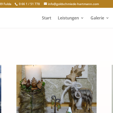
39 Fulda
0 66 1 / 51 778
info@goldschmiede-hartmann.com
Start
Leistungen
Galerie