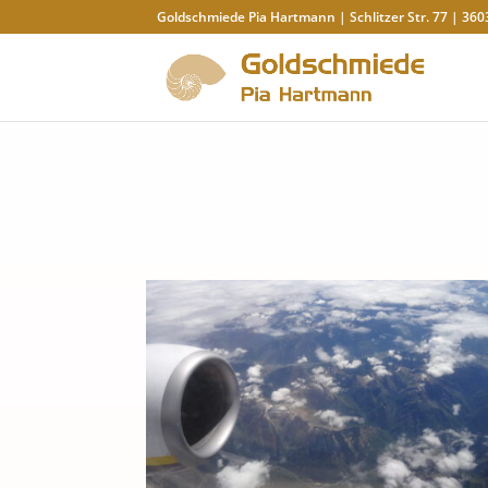
Goldschmiede Pia Hartmann | Schlitzer Str. 77 | 360