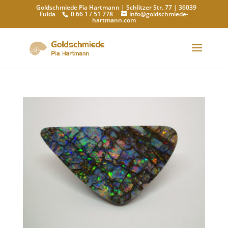
Goldschmiede Pia Hartmann | Schlitzer Str. 77 | 36039
Fulda
0 66 1 / 51 778
info@goldschmiede-
hartmann.com