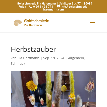
Goldschmiede Pia Hartmann | Schlitzer Str. 77 | 36039
Fulda
0 66 1 / 51 778
info@goldschmiede-
hartmann.com
Herbstzauber
von
Pia Hartmann
|
Sep. 19, 2024
|
Allgemein
,
Schmuck