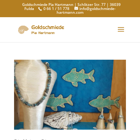
Goldschmiede Pia Hartmann | Schlitzer Str. 77 | 36039
Fulda
0 66 1 / 51 778
info@goldschmiede-
hartmann.com